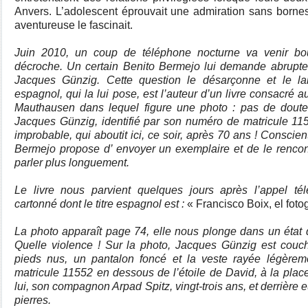
Anvers. L’adolescent éprouvait une admiration sans bornes
aventureuse le fascinait.
Juin 2010, un coup de téléphone nocturne va venir bo
décroche. Un certain Benito Bermejo lui demande abrupteme
Jacques Günzig. Cette question le désarçonne et le la
espagnol, qui la lui pose, est l’auteur d’un livre consacré
Mauthausen dans lequel figure une photo : pas de doute p
Jacques Günzig, identifié par son numéro de matricule 11
improbable, qui aboutit ici, ce soir, après 70 ans ! Conscie
Bermejo propose d’ envoyer un exemplaire et de le rencont
parler plus longuement.
Le livre nous parvient quelques jours après l’appel té
cartonné dont le titre espagnol est :
« Francisco Boix, el fot
La photo apparaît page 74, elle nous plonge dans un état de
Quelle violence ! Sur la photo, Jacques Günzig est couch
pieds nus, un pantalon foncé et la veste rayée légèrem
matricule 11552 en dessous de l’étoile de David, à la place
lui, son compagnon Arpad Spitz, vingt-trois ans, et derrière e
pierres.