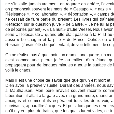
ne s’installe jamais vraiment, on regarde en arrière, l’aveni
on prononçait souvent les mots de « Gestapo », « nazis », « 
Résistance », « collaboration », « déportation », « camps d
ne cessait de faire partie du présent. Les livres qui traînaien
Réflexion sur la question juive » de Sartre, « Je ne lui ai p
de déportés parlent) », « La nuit » d’Elie Wiesel. Nous avion
série « Holocauste » quand elle était passée à la RTB au
aussi « Le chagrin et la pitié » de Marcel Ophüls ou « N
Resnais (j’avais été choqué, enfant, de voir tellement de cor
On ne réalise pas à quel point un drame, une guerre, un meu
c’est comme une pierre jetée au milieu d’un étang q
propageant pour de longues minutes à toute la surface de l’
voilà le chaos.
Mais il est une chose de savoir que quelqu’un est mort et il 
D’en avoir la preuve visuelle. Durant des années, nous sav
à Mauthausen. Mon père m’avait souvent raconté commen
Libération, il allait à la gare avec ma grand-mère, quand arr
amaigris et comment ils espéraient tous les deux voir, a
survivants, apparaître Jacques. Et puis, lorsque les derniers
qu’il n’y eut plus de trains, que les quais furent vides, ce f