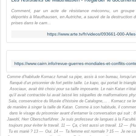
Comment, par un acte de résistance méconnu, un groupe d
déportés à Mauthausen, en Autriche, a sauvé de la destruction d
prises dans le cam...
https://www.arte.tv/fr/videos/093661-000-A/le
Comme d’habitude Kornacz fumait sa pipe, assis à son bureau, lorsqu’un
flanqué d’un prisonnier de fort petite taille. Le kapo, qui portait le triang
Asociaux, avait été choisi pour sa taille imposante. Le nain Katan n’éta
qu’il avait contractée lui avait laissé les séquelles de malformations phy
Sala, conservatrice du Musée d’histoire de Catalogne,… . Kornacz se lev
de manière à singer la taille de Katan. Comme à son habitude, il comme
dans le visage du prisonnier avant d’entamer la conversation qui suit 
Jawohl, Herr Oberscharführer. Je suis professeur de langues à la Faculté
toujours pour éviter le travail. 11 — Ça, c’est aussi un travail. 12 — (Hurl
Tu es marié ? 13 — Oui. 14 — Ta femme est normale ? 15 — Je ne c