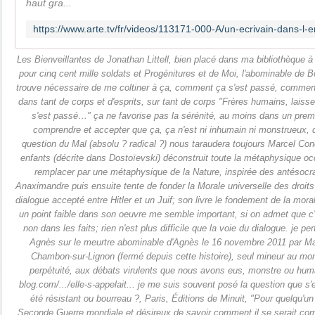
haut gra...
Les Bienveillantes de Jonathan Littell, bien placé dans ma bibliothèque 
pour cinq cent mille soldats et Progénitures et de Moi, l'abominable de
trouve nécessaire de me coltiner à ça, comment ça s'est passé, comment
dans tant de corps et d'esprits, sur tant de corps "Frères humains, lai
s'est passé…" ça ne favorise pas la sérénité, au moins dans un premi
comprendre et accepter que ça, ça n'est ni inhumain ni monstrueux, q
question du Mal (absolu ? radical ?) nous taraudera toujours Marcel Conc
enfants (décrite dans Dostoïevski) déconstruit toute la métaphysique oc
remplacer par une métaphysique de la Nature, inspirée des antésocr
Anaximandre puis ensuite tente de fonder la Morale universelle des droits 
dialogue accepté entre Hitler et un Juif; son livre le fondement de la mora
un point faible dans son oeuvre me semble important, si on admet que c'e
non dans les faits; rien n'est plus difficile que la voie du dialogue. je pen
Agnès sur le meurtre abominable d'Agnès le 16 novembre 2011 par Ma
Chambon-sur-Lignon (fermé depuis cette histoire), seul mineur au mo
perpétuité, aux débats virulents que nous avons eus, monstre ou huma
blog.com/.../elle-s-appelait... je me suis souvent posé la question que s
été résistant ou bourreau ?, Paris, Éditions de Minuit, "Pour quelqu'u
Seconde Guerre mondiale et désireux de savoir comment il se serait com