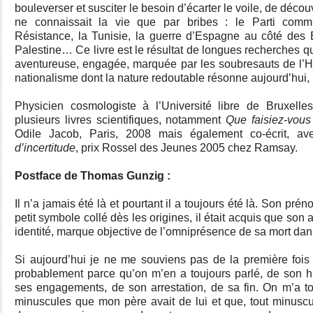
bouleverser et susciter le besoin d’écarter le voile, de découv
ne connaissait la vie que par bribes : le Parti comm
Résistance, la Tunisie, la guerre d’Espagne au côté des B
Palestine… Ce livre est le résultat de longues recherches qui
aventureuse, engagée, marquée par les soubresauts de l’Hist
nationalisme dont la nature redoutable résonne aujourd’hui,
Physicien cosmologiste à l’Université libre de Bruxelle
plusieurs livres scientifiques, notamment
Que faisiez-vous
Odile Jacob, Paris, 2008 mais également co-écrit, a
d’incertitude
, prix Rossel des Jeunes 2005 chez Ramsay.
Postface de Thomas Gunzig :
Il n’a jamais été là et pourtant il a toujours été là. Son p
petit symbole collé dès les origines, il était acquis que son
identité, marque objective de l’omniprésence de sa mort da
Si aujourd’hui je ne me souviens pas de la première fois 
probablement parce qu’on m’en a toujours parlé, de son h
ses engagements, de son arrestation, de sa fin. On m’a t
minuscules que mon père avait de lui et que, tout minuscu