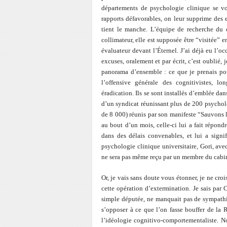
départements de psychologie clinique se voi
rapports défavorables, on leur supprime des 
tient le manche. L’équipe de recherche du 
collimateur, elle est supposée être “visitée” 
évaluateur devant l’Éternel. J’ai déjà eu l’o
excuses, oralement et par écrit, c’est oublié,
panorama d’ensemble : ce que je prenais pou
l’offensive générale des cognitivistes, l
éradication. Ils se sont installés d’emblée dan
d’un syndicat réunissant plus de 200 psycholog
de 8 000) réunis par son manifeste “Sauvons l
au bout d’un mois, celle-ci lui a fait répond
dans des délais convenables, et lui a signif
psychologie clinique universitaire, Gori, ave
ne sera pas même reçu par un membre du cabinet
Or, je vais sans doute vous étonner, je ne cr
cette opération d’extermination. Je sais par C
simple députée, ne manquait pas de sympathi
s’opposer à ce que l’on fasse bouffer de la R
l’idéologie cognitivo-comportementaliste. N