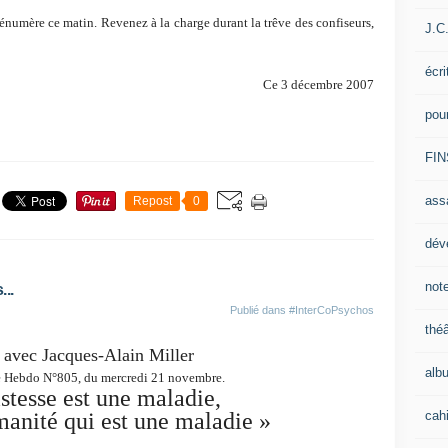
umère ce matin. Revenez à la charge durant la trêve des confiseurs,
J.C
écri
Ce 3 décembre 2007
pou
FIN
ass
Repost
0
dév
note
...
Publié dans
#InterCoPsychos
théâ
 avec Jacques-Alain Miller
alb
ie Hebdo N°805, du mercredi 21 novembre.
istesse est une maladie,
cahi
umanité qui est une maladie »