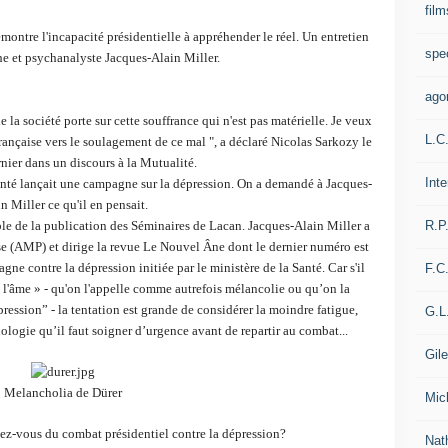
film
tre l'incapacité présidentielle à appréhender le réel. Un entretien
spe
e et psychanalyste Jacques-Alain Miller.
ago
e la société porte sur cette souffrance qui n'est pas matérielle. Je veux
L.C
ançaise vers le soulagement de ce mal ", a déclaré Nicolas Sarkozy le
rnier dans un discours à la Mutualité.
Int
Santé lançait une campagne sur la dépression. On a demandé à Jacques-
n Miller ce qu'il en pensait.
R.P
ble de la publication des Séminaires de Lacan. Jacques-Alain Miller a
e (AMP) et dirige la revue Le Nouvel Âne dont le dernier numéro est
gne contre la dépression initiée par le ministère de la Santé. Car s'il
F.C
 l'âme » - qu'on l'appelle comme autrefois mélancolie ou qu’on la
ression” - la tentation est grande de considérer la moindre fatigue,
G.L
hologie qu’il faut soigner d’urgence avant de repartir au combat...
Gil
Melancholia de Dürer
Mic
vous du combat présidentiel contre la dépression?
Nat