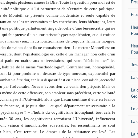
Fre
 suit depuis plusieurs années la DES. Toute la question pour moi est de
’acuité politique qui lui permettront de s’extraire de cette politique.
Fre
ion de Monteil, se présente comme moderniste et seule capable de
nt au pas les universitaires et les chercheurs, leurs hiérarques, leurs
Heur
’est une politique parfaitement ringarde, celle d’une bureaucratie qui ne
Pou
, qui fait preuve d’un autoritarisme hyper-napoléonien, et qui croit ce
nt nos mêmes vieux hauts fonctionnaires de toujours, la même morgue,
Heur
r des domaines dont ils ne connaissent rien. Le recteur Monteil est un
Pou
vergure, dont l’épistémologie est celle d’un manager, non celle d’un
qui parle en maître aux universitaires, qui veut “décloisonner” les
Jos
te, habitée de la même “méthodologie”. Centralisation, homogénéité,
 sont là pour produire un désastre de type nouveau, exponentiel par
La 
mbat va être dur, car leur dispositif est en place, consolidé, accroché
nu par l’adversaire. Nous n’avons rien vu venir, rien préparé. Mais ce
La 
s même de cette offensive, son ampleur sans précédent, cette volonté
Gro
ychanalyse à l’Université, alors que Lacan continue d’être en France
 française, si je puis dire – et quel département universitaire a la
La 
 psychanalyse ? – l’hubris du cognitivisme triomphant, tout cela le
t 30 ans, les cognitivistes terrorisent l’Université, influencent
La 
s ont vaincu d’innombrables adversaires, les ressentiments se sont
h bien, c’est terminé. Le drapeau de la résistance est levé. Les
La 