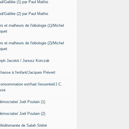
ud/Galilée (1) par Paul Mathis
ud/Galilée (2) par Paul Mathis
s et malheurs de l'idéologie (1)/Michel
quet
s et malheurs de l'idéologie (2)/Michel
quet
eph Jacotot / Janusz Korczak
chasse à l'enfant/Jacques Prévert
consommation est/hait l'essentiel/J.C.
sse
démocratie/ Joël Poulain (1)
démocratie/ Joël Poulain (2)
Méditerranée de Salah Stétié