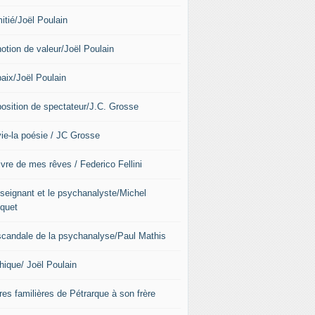
itié/Joël Poulain
notion de valeur/Joël Poulain
paix/Joël Poulain
position de spectateur/J.C. Grosse
vie-la poésie / JC Grosse
ivre de mes rêves / Federico Fellini
nseignant et le psychanalyste/Michel
quet
scandale de la psychanalyse/Paul Mathis
hique/ Joël Poulain
res familières de Pétrarque à son frère