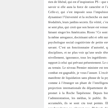
rien de libéral, qui est d’inspiration PS – que
savoir si elle aura la force de caractère et l
Celle-ci, qui s’est imposée sous l’impuls
dynamiser l’Université et la recherche en metta
féodalités, leurs jardins secrets. En vérité, c
se sent plus, qui croit que son heure est venue
faisant singer les Américains. Rions ! Ce so
la même arrogance, doctrinant urbi et orbi su
psychologue social cognitiviste de petite en
savant. C’est un fonctionnaire d’autorité, 
disciplines, et ne plus voir qu’une seule tê
nivellement, ignorance, tous les ingrédients
rapport à celui qui prévaut présentement. Le co
au terrain. Le niveau Premier ministre est te
combat est gagnable, je vous l’assure. L’excè
manifeste de liquidation sans phrase de la ps
comme à l’étranger un phare de l’intelligence
projection internationale du département de
promet à la Roche Tarpéienne. Depuis bientô
l’administration, les médias, le public. Il
accumulés, ils se sont cru tout permis. E