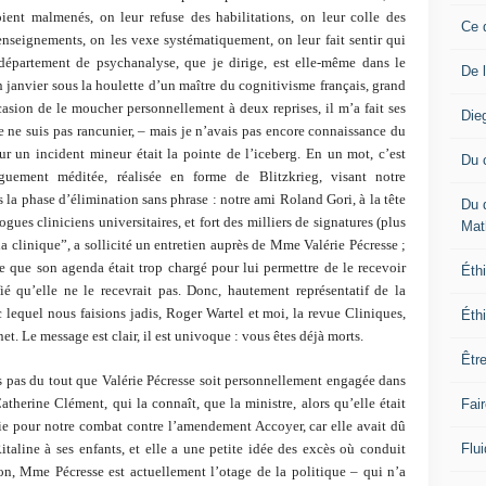
ent malmenés, on leur refuse des habilitations, on leur colle des
Ce 
enseignements, on les vexe systématiquement, on leur fait sentir qui
département de psychanalyse, que je dirige, est elle-même dans le
De 
en janvier sous la houlette d’un maître du cognitivisme français, grand
ccasion de le moucher personnellement à deux reprises, il m’a fait ses
Die
 je ne suis pas rancunier, – mais je n’avais pas encore connaissance du
r un incident mineur était la pointe de l’iceberg. En un mot, c’est
Du 
onguement méditée, réalisée en forme de Blitzkrieg, visant notre
s la phase d’élimination sans phrase : notre ami Roland Gori, à la tête
Du 
ues cliniciens universitaires, et fort des milliers de signatures (plus
Mat
a clinique”, a sollicité un entretien auprès de Mme Valérie Pécresse ;
re que son agenda était trop chargé pour lui permettre de le recevoir
Éthi
ié qu’elle ne le recevrait pas. Donc, hautement représentatif de la
c lequel nous faisions jadis, Roger Wartel et moi, la revue Cliniques,
Éthi
. Le message est clair, il est univoque : vous êtes déjà morts.
Êtr
ois pas du tout que Valérie Pécresse soit personnellement engagée dans
atherine Clément, qui la connaît, que la ministre, alors qu’elle était
Fai
e pour notre combat contre l’amendement Accoyer, car elle avait dû
Flui
italine à ses enfants, et elle a une petite idée des excès où conduit
on, Mme Pécresse est actuellement l’otage de la politique – qui n’a