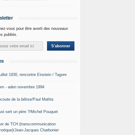
letter
ez-vous pour être averti des nouveaux
es publiés.
es
uillet 1930, rencontre Einstein / Tagore
um - aden novembre 1994
écoute de la bêtise/Paul Mathis
uoi sert un père ?/Michel Pouquet
lier de TCH (transcommunication
notique)/Jean-Jacques Charbonier