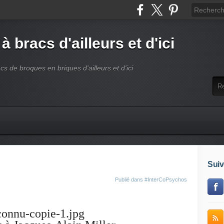
 à bracs d'ailleurs et d'ici
acs de broques en briques d'ailleurs et d'ici
Suiv
Publié dans
#InterCoPsychos