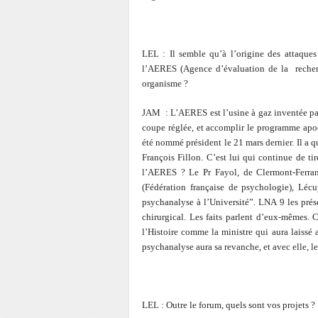
LEL : Il semble qu’à l’origine des attaqu
l’AERES (Agence d’évaluation de la recher
organisme ?
JAM : L’AERES est l’usine à gaz inventée par 
coupe réglée, et accomplir le programme apoca
été nommé président le 21 mars dernier. Il a qu
François Fillon. C’est lui qui continue de tir
l’AERES ? Le Pr Fayol, de Clermont-Ferran
(Fédération française de psychologie), Lécu
psychanalyse à l’Université”. LNA 9 les prése
chirurgical. Les faits parlent d’eux-mêmes. C
l’Histoire comme la ministre qui aura laissé 
psychanalyse aura sa revanche, et avec elle, l
LEL : Outre le forum, quels sont vos projets ?