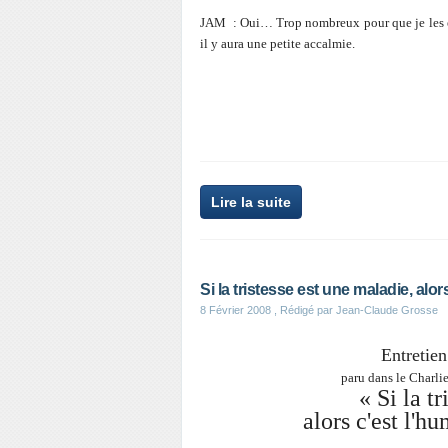
JAM : Oui… Trop nombreux pour que je les én
il y aura une petite accalmie.
Lire la suite
Si la tristesse est une maladie, alors
8 Février 2008
, Rédigé par Jean-Claude Grosse
Entretien
paru dans le Charl
« Si la tr
alors c'est l'h