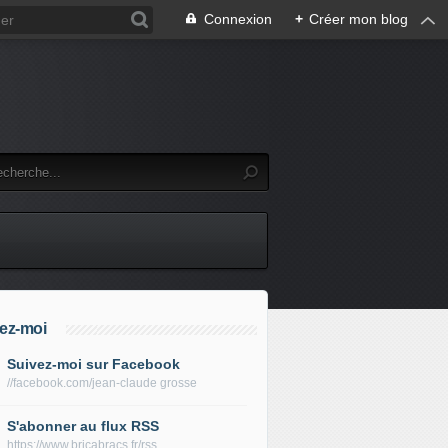
Connexion
+
Créer mon blog
ez-moi
Suivez-moi sur Facebook
//facebook.com/jean-claude grosse
S'abonner au flux RSS
https://www.bricabracs.fr/rss