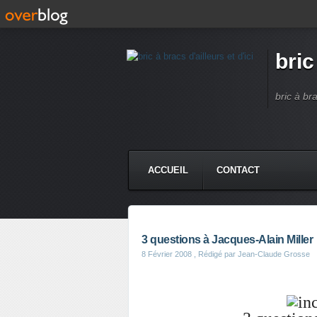
bric
bric à br
ACCUEIL
CONTACT
3 questions à Jacques-Alain Miller
8 Février 2008
, Rédigé par Jean-Claude Grosse