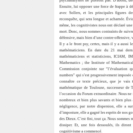
psychanalystes ne plieront pas. D’abord, dés
Ensuite, lui opposer une force de frappe à d
avec Sollers, et les principales figures d
reconquête, qui sera longue et acharnée. Évi
même, les cognitivistes nous ont déclaré une 
mort. Donc, nous sommes contraints de suivre,
défensive, mais bien d’une contre-offensive, vi
Il y a le front psy, certes, mais il y a aussi 
mathématiciens. En date du 21 mai dernie
mathématiciens et statisticiens, ICIAM, I
Mathematics ; the Institute of Mathematical
Commission conjointe sur “l’évaluation qu
numbers” qui s’est progressivement imposée d
connaître ce texte précieux, que je vais t
mathématique de Toulouse, successeur de T
l’occasion du Forum extraordinaire. Nous ne
nombreux et bien plus savants et bien plus a
négligence, par notre dispersion, elle a su
d’imposture, elle a gagné les esprits de nos go
des Dieux. C’est fini, tout ça. Nous sommes rév
dissiper. Et, une fois dessoulés, ils dir
cognitivisme a commencé.