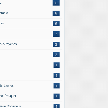
s
6
ctacle
6
ras
5
.
3
erCoPsychos
2
.
2
.
1
.
1
ets Jaunes
1
hel Pouquet
1
halie Rocailleux
1