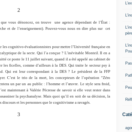
L'e
2
L'i
es que vous dénoncez, on trouve une agence dépendant de l’État :
L'i
che et de l’enseignement). Pouvez-vous nous en dire plus sur cet
pèr
L'i
les cognitivo-évaluationnistes pour mettre l’Université française en
Pou
lyptique de la secte. Qui l’a conçue ? L’inévitable Monteil. Il en a
itté ce poste le 11 juillet suivant, quand il a été appelé au cabinet de
Pas
er les ficelles, comme d’ailleurs à la DES. Qui traite le secteur psy à
d. Qui est leur correspondant à la DES ? Le président de la FFP
Pat
yer. C’est le trio de la mort, les concepteurs de l’opération “Zéro
ntera un par un au public : l’homme et l’œuvre. Le style sera froid,
Peut
’est maintenant à Valérie Pécresse de savoir si elle veut rester dans
assassiner la psychanalyse. Mais quoi qu’il en soit de sa décision, la
Réf
es discours et les personnes que le cognitivisme a ravagés.
3
Caté
ago