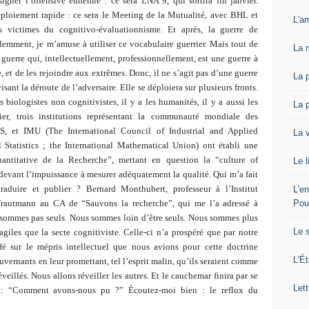
igner l’offensive ennemie : ce sera LNA 9, qui sortira fin janvier.
éploiement rapide : ce sera le Meeting de la Mutualité, avec BHL et
L'am
es victimes du cognitivo-évaluationnisme. Et après, la guerre de
demment, je m’amuse à utiliser ce vocabulaire guerrier. Mais tout de
La 
guerre qui, intellectuellement, professionnellement, est une guerre à
 et de les rejoindre aux extrêmes. Donc, il ne s’agit pas d’une guerre
La 
sant la déroute de l’adversaire. Elle se déploiera sur plusieurs fronts.
les biologistes non cognitivistes, il y a les humanités, il y a aussi les
La 
r, trois institutions représentant la communauté mondiale des
MS, et IMU (The International Council of Industrial and Applied
La 
 Statistics ; the International Mathematical Union) ont établi une
antitative de la Recherche”, mettant en question la “culture of
Le l
evant l’impuissance à mesurer adéquatement la qualité. Qui m’a fait
raduire et publier ? Bernard Monthubert, professeur à l’Institut
L'e
Pou
rautmann au CA de “Sauvons la recherche”, qui me l’a adressé à
 sommes pas seuls. Nous sommes loin d’être seuls. Nous sommes plus
Le 
giles que la secte cognitiviste. Celle-ci n’a prospéré que par notre
rfé sur le mépris intellectuel que nous avions pour cette doctrine
L'Ét
uvernants en leur promettant, tel l’esprit malin, qu’ils seraient comme
eillés. Nous allons réveiller les autres. Et le cauchemar finira par se
Lett
ont : “Comment avons-nous pu ?” Écoutez-moi bien : le reflux du