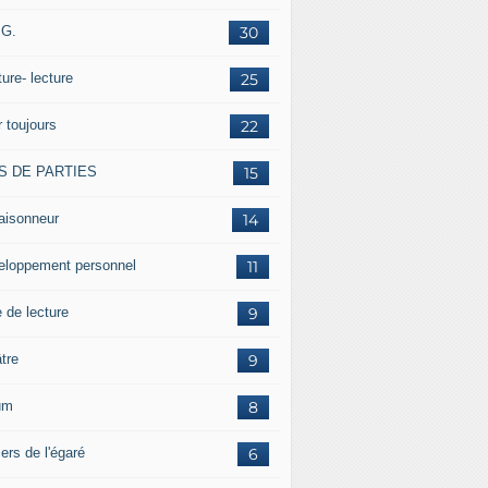
.G.
30
ture- lecture
25
r toujours
22
S DE PARTIES
15
aisonneur
14
eloppement personnel
11
 de lecture
9
tre
9
um
8
ers de l'égaré
6