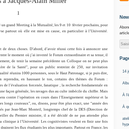
s à Jacques-Alain Miller
1
News
un grand Meeting à la Mutualité, les 9 et 10 février prochains, pour
Abonn
e partout où elle est mise en cause, en particulier à l’Université.
articl
t de deux choses. D’abord, d’avoir réussi cette fois à annoncer une
ntre le moment où j’ai inventé le Forum extraordinaire et sa tenue, il
Pag
ement, de tenir la semaine précédente un Colloque on ne peut plus
ère de la Santé”, pour un public restreint de 250, sur invitation
14 j
lité réunira 1000 personnes, sous le Haut Patronage, si je puis dire,
 reprendra, en haussant le ton, certains des thèmes du Forum :
Alb
tes de l’évaluation forcenée, fanatique ; la recherche fondamentale en
une façon générale, les ravages dus au culte imbécile du chiffre. Mais
À l'
sera contre l’opération en cours dans l’Enseignement supérieur et la
es longs couteaux”, ou, disons, pour être plus exact, une “année des
À q
més par Jean-Marc Monteil, longtemps chef de la DES (Direction de
eiller du Premier ministre, il a été décidé de ne pas attendre plus
ate
 clinique à l’Université. Les cognitivistes veulent en finir une fois
hyp
 drainent les flux étudiants les plus importants. Partout en France, les