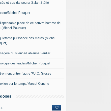
xcès et ses danseurs/ Salah Stétié
nceste/Michel Pouquet
ndispensable place de ce pauvre homme de
e (Michel Pouquet)
nquiétante puissance des mères (Michel
quet)
sagère du silence/Fabienne Verdier
hologie des leaders/Michel Pouquet
-on rencontrer l'autre ?/J.C. Grosse
lexion sur le temps/Marcel Conche
gories
ra
37