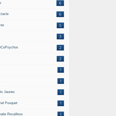
s
6
ctacle
6
ras
5
.
3
erCoPsychos
2
.
2
.
1
.
1
ets Jaunes
1
hel Pouquet
1
halie Rocailleux
1