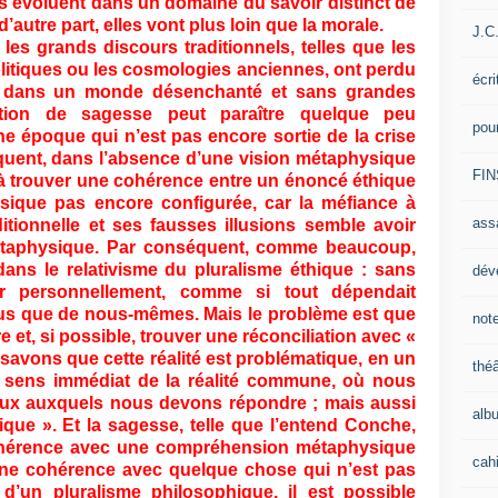
es évoluent dans un domaine du savoir distinct de
’autre part, elles vont plus loin que la morale.
J.C
 grands discours traditionnels, telles que les
olitiques ou les cosmologies anciennes, ont perdu
écri
ns dans un monde désenchanté et sans grandes
ion de sagesse peut paraître quelque peu
pou
 époque qui n’est pas encore sortie de la crise
quent, dans l’absence d’une vision métaphysique
FIN
s à trouver une cohérence entre un énoncé éthique
sique pas encore configurée, car la méfiance à
ass
itionnelle et ses fausses illusions semble avoir
 métaphysique. Par conséquent, comme beaucoup,
ans le relativisme du pluralisme éthique : sans
dév
nir personnellement, comme si tout dépendait
lus que de nous-mêmes. Mais le problème est que
note
 et, si possible, trouver une réconciliation avec «
us savons que cette réalité est problématique, en un
théâ
 sens immédiat de la réalité commune, où nous
aux auxquels nous devons répondre ; mais aussi
alb
ue ». Et la sagesse, telle que l’entend Conche,
ohérence avec une compréhension métaphysique
cahi
ne cohérence avec quelque chose qui n’est pas
 d’un pluralisme philosophique, il est possible