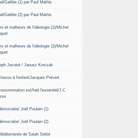
ud/Galilée (1) par Paul Mathis
ud/Galilée (2) par Paul Mathis
s et malheurs de l'idéologie (1)/Michel
quet
s et malheurs de l'idéologie (2)/Michel
quet
eph Jacotot / Janusz Korczak
chasse à l'enfant/Jacques Prévert
consommation est/hait l'essentiel/J.C.
sse
démocratie/ Joël Poulain (1)
démocratie/ Joël Poulain (2)
Méditerranée de Salah Stétié