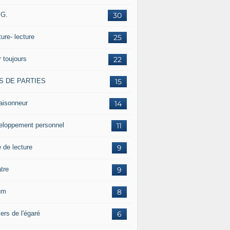
.G.
30
ture- lecture
25
r toujours
22
S DE PARTIES
15
aisonneur
14
eloppement personnel
11
 de lecture
9
tre
9
um
8
ers de l'égaré
6