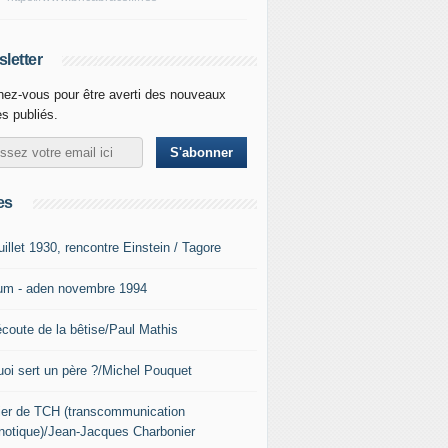
letter
ez-vous pour être averti des nouveaux
es publiés.
es
uillet 1930, rencontre Einstein / Tagore
um - aden novembre 1994
écoute de la bêtise/Paul Mathis
uoi sert un père ?/Michel Pouquet
lier de TCH (transcommunication
notique)/Jean-Jacques Charbonier