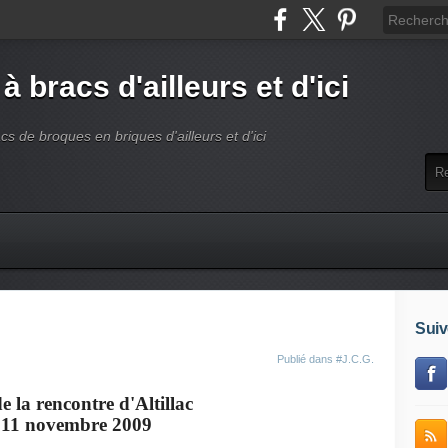
 à bracs d'ailleurs et d'ici
acs de broques en briques d'ailleurs et d'ici
Suiv
Publié dans
#J.C.G.
e la rencontre d'Altillac
 11 novembre 2009