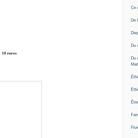
Ce 
De 
Die
Du 
 10 euros
Du 
Mat
Éthi
Éthi
Êtr
Fai
Flui