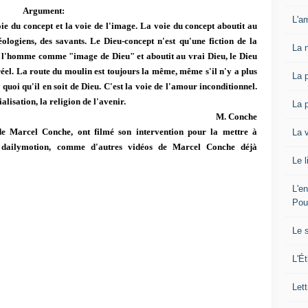
Argument:
L'am
oie du concept et la voie de l'image. La voie du concept aboutit au
éologiens, des savants. Le Dieu-concept n'est qu'une fiction de la
La 
e l'homme comme "image de Dieu" et aboutit au vrai Dieu, le Dieu
 réel. La route du moulin est toujours la même, même s'il n'y a plus
La 
quoi qu'il en soit de Dieu. C'est la voie de l'amour inconditionnel.
alisation, la religion de l'avenir.
La 
M. Conche
e Marcel Conche, ont filmé son intervention pour la mettre à
La 
ez dailymotion, comme d'autres vidéos de Marcel Conche déjà
Le l
L'e
Pou
Le 
L'Ét
Lett