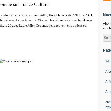
onche sur France-Culture
News
e cadre de l'émission de Laure Adler, Hors-Champs, de 22H 15 à 23 H,
, le 22 avec Laure Adler, le 23 avec Jean-Claude Grosse, le 24 avec
Abonn
ls, le 26 avec Laure Adler. Ces entretiens peuvent être podcastés.
articl
Pag
14 j
Alb
À l'
À q
ate
hyp