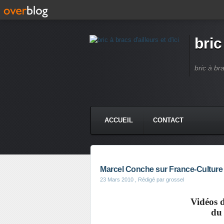
bric
bric à br
ACCUEIL
CONTACT
Marcel Conche sur France-Culture
23 Mars 2010
, Rédigé par grossel
Vidéos d
du