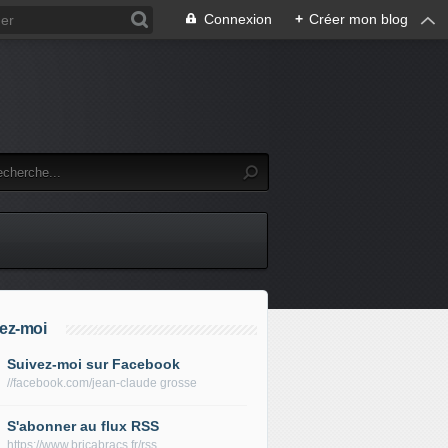
Connexion
+
Créer mon blog
ez-moi
Suivez-moi sur Facebook
//facebook.com/jean-claude grosse
S'abonner au flux RSS
https://www.bricabracs.fr/rss