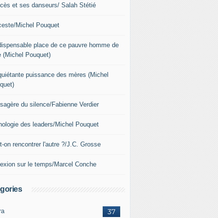
xcès et ses danseurs/ Salah Stétié
nceste/Michel Pouquet
ndispensable place de ce pauvre homme de
e (Michel Pouquet)
nquiétante puissance des mères (Michel
quet)
sagère du silence/Fabienne Verdier
hologie des leaders/Michel Pouquet
-on rencontrer l'autre ?/J.C. Grosse
lexion sur le temps/Marcel Conche
gories
ra
37