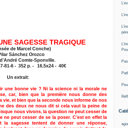
L'e
L'i
L'i
pèr
’UNE SAGESSE TRAGIQUE
L'i
nsée de Marcel Conche)
Pou
Pilar Sánchez Orozco
d’André Comte-Sponville.
Pas
7-81-6 - 352 p. - 16,5x24 - 40€
Pat
Un extrait:
Peut
 une bonne vie ? Ni la science ni la morale ne
se, car, bien que la première nous donne des
Réf
a vie, et bien que la seconde nous informe de nos
ne des deux ne nous dit si cela vaut la peine de
Caté
puisque nous vivons, la question ne peut cesser de
e ne peut cesser de se la poser. C’est en effet la
 et la sagesse tentent de donner une réponse,
ago