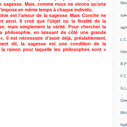
film
 de sagesse. Mais, comme nous ne vivons qu’une
el s’impose en même temps à chaque individu.
spe
ophie est l’amour de la sagesse. Mais Conche ne
ainsi. Il croit que l’objet ou la finalité de la
se, mais simplement la vérité. Pour chercher la
ago
 la philosophie, en laissant de côté une grande
», il est nécessaire d’avoir déjà, préalablement,
L.C
ent dit, la sagesse est une condition de la
e la raison pour laquelle les philosophes sont «
Int
R.P
F.C
G.L
Gil
Mic
Nat