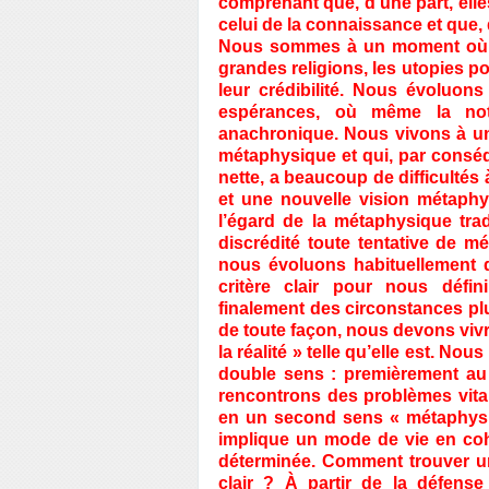
comprenant que, d’une part, ell
celui de la connaissance et que, d
Nous sommes à un moment où les
grandes religions, les utopies p
leur crédibilité. Nous évoluo
espérances, où même la not
anachronique. Nous vivons à une
métaphysique et qui, par consé
nette, a beaucoup de difficulté
et une nouvelle vision métaphy
l’égard de la métaphysique trad
discrédité toute tentative de
nous évoluons habituellement d
critère clair pour nous défi
finalement des circonstances p
de toute façon, nous devons vivre
la réalité » telle qu’elle est. No
double sens : premièrement au
rencontrons des problèmes vit
en un second sens « métaphysiq
implique un mode de vie en c
déterminée. Comment trouver u
clair ? À partir de la défense