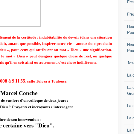
Fre
Fre
Heur
Pou
élément de la certitude : indubitabilité du devoir (dans une situation
doit, autant que possible, inspirer notre vie – amour du « prochain
Heur
ieu », pour ceux qui attribuent au mot « Dieu » une signification.
Pou
, le mot « Dieu » peut désigner quelque chose de réel, ou quelque
is qu’il en soit ainsi ou autrement, c’est chose indifférente.
Jos
La 
2008 à 9 H 55,
salle Tolosa à Toulouse,
La 
Marcel Conche
Gro
 de vue lors d'un colloque de deux jours :
La 
Dieu ? Croyants et incroyants s'interrogent.
La 
itre de son intervention :
e certaine vers "Dieu".
La 