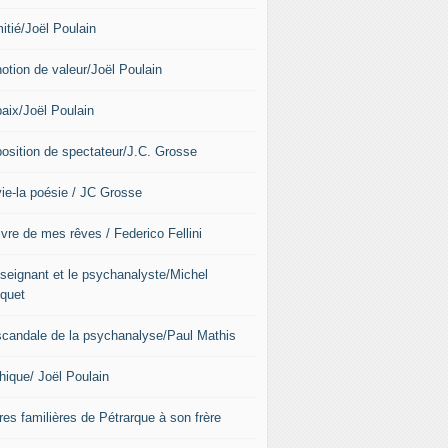
itié/Joël Poulain
notion de valeur/Joël Poulain
paix/Joël Poulain
position de spectateur/J.C. Grosse
vie-la poésie / JC Grosse
ivre de mes rêves / Federico Fellini
nseignant et le psychanalyste/Michel
quet
scandale de la psychanalyse/Paul Mathis
hique/ Joël Poulain
res familières de Pétrarque à son frère