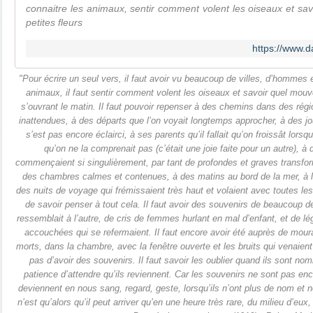
connaitre les animaux, sentir comment volent les oiseaux et sa
petites fleurs
https://www.d
"Pour écrire un seul vers, il faut avoir vu beaucoup de villes, d’hommes e
animaux, il faut sentir comment volent les oiseaux et savoir quel mouve
s’ouvrant le matin. Il faut pouvoir repenser à des chemins dans des rég
inattendues, à des départs que l’on voyait longtemps approcher, à des j
s’est pas encore éclairci, à ses parents qu’il fallait qu’on froissât lorsq
qu’on ne la comprenait pas (c’était une joie faite pour un autre), 
commençaient si singulièrement, par tant de profondes et graves transfo
des chambres calmes et contenues, à des matins au bord de la mer, à 
des nuits de voyage qui frémissaient très haut et volaient avec toutes les
de savoir penser à tout cela. Il faut avoir des souvenirs de beaucoup 
ressemblait à l’autre, de cris de femmes hurlant en mal d’enfant, et de 
accouchées qui se refermaient. Il faut encore avoir été auprès de mour
morts, dans la chambre, avec la fenêtre ouverte et les bruits qui venaient
pas d’avoir des souvenirs. Il faut savoir les oublier quand ils sont nomb
patience d’attendre qu’ils reviennent. Car les souvenirs ne sont pas enc
deviennent en nous sang, regard, geste, lorsqu’ils n’ont plus de nom et n
n’est qu’alors qu’il peut arriver qu’en une heure très rare, du milieu d’eux