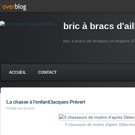
bric à bracs d'ail
bric à bracs de broques en briques d'ai
ACCUEIL
CONTACT
La chasse à l'enfant/Jacques Prévert
Rédigé par grossel
3 chasseurs de mutins d'après Détectiv