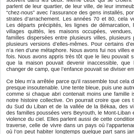
souvent dans les deux. Même ceux qui se croient
parlent de leur quartier, de leur ville, de leur immeub
“chez-nous” avec l’assurance des gens installés, po
strates d’arrachement. Les années 70 et 80, cela v
Les départs précipités, les lignes de démarcation, l
villages quittés, les maisons occupées, vendues, 
familles dispersées entre plusieurs villes, plusieurs
plusieurs versions d’elles-mêmes. Pour certains d’ent
n’a rien d’une métaphore. Nous avons fui nos villes e
fois. Nous avons appris très tôt que le lieu pouvait 
que la maison pouvait devenir inaccessible, que l
changer de camp, que l’enfance pouvait se diviser ent
Ce bleu m’a arrêtée parce qu’il rassemble tout cela 
presque insoutenable. Une tente bleue, puis une autr
comme si chaque abri contenait moins une famille i
notre histoire collective. On pourrait croire que ces
du Sud du Liban et de la vallée de la Békaa, des vil
des familles poussées vers Beyrouth, le Mont-Liban e
violence du ciel. Elles parlent aussi de cette conditi
traverse, celle de vivre dans un pays où l’appartenan
où l’on peut habiter longtemps quelque part sans jam