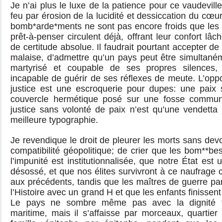
Je n’ai plus le luxe de la patience pour ce vaudevill
feu par érosion de la lucidité et dessiccation du cœu
bomb*arde*ments ne sont pas encore froids que les
prêt-à-penser circulent déjà, offrant leur confort lâc
de certitude absolue. Il faudrait pourtant accepter de
malaise, d’admettre qu’un pays peut être simultané
martyrisé et coupable de ses propres silences,
incapable de guérir de ses réflexes de meute. L’oppos
justice est une escroquerie pour dupes: une paix s
couvercle hermétique posé sur une fosse commun
justice sans volonté de paix n’est qu’une vendetta 
meilleure typographie.
Je revendique le droit de pleurer les morts sans devoi
compatibilité géopolitique; de crier que les bom**be
l’impunité est institutionnalisée, que notre État est 
désossé, et que nos élites survivront à ce naufrage
aux précédents, tandis que les maîtres de guerre pa
l’Histoire avec un grand H et que les enfants finissen
Le pays ne sombre même pas avec la dignité t
maritime, mais il s’affaisse par morceaux, quartier 