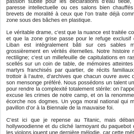
passion subite pour les déclarations d’eau tiède,
paresse intellectuelle ou ces salons bien chauffés
brevets de moralité à ceux que l’on traite déjà co
zone sous des bâches en plastique.
Le véritable drame, c’est que la nuance est traitée 
et que la zone grise passe pour le refuge exclusif 
Liban est intégralement bâti sur ces sables m
grossièrement en vérités éternelles. Notre histoire n
rectiligne; c’est un millefeuille de capitulations en
scellés sur un coin de table, de mémoires atteintes
martyrs franchisés par quartier, de récits familia
trottoir à l’autre, d’archives que chacun ouvre avec
son mensonge préféré. Nous possédons un talent uni
pour rendre la complexité totalement stérile: on l’app
excuse les crimes de notre camp, et on la renomme “j
écorche nos dogmes. Un yoga moral national qui m
pavillon d’or à la Biennale de la mauvaise foi.
C’est ici que je repense au Titanic, mais déba
hollywoodienne et du cliché larmoyant du paquebot
les violons jouent une dernière mélodie, car cette m