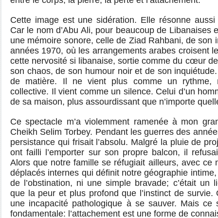
entre le corps, la pierre, la perte et l’attachement.
Cette image est une sidération. Elle résonne aussi 
Car le nom d’Abu Ali, pour beaucoup de Libanaises et
une mémoire sonore, celle de Ziad Rahbani, de son in
années 1970, où les arrangements arabes croisent le d
cette nervosité si libanaise, sortie comme du cœur de 
son chaos, de son humour noir et de son inquiétude.
de matière. Il ne vient plus comme un rythme,
collective. Il vient comme un silence. Celui d’un hom
de sa maison, plus assourdissant que n’importe quelle
Ce spectacle m’a violemment ramenée à mon grand
Cheikh Selim Torbey. Pendant les guerres des années 
persistance qui frisait l’absolu. Malgré la pluie de pro
ont failli l’emporter sur son propre balcon, il refusa
Alors que notre famille se réfugiait ailleurs, avec 
déplacés internes qui définit notre géographie intime, l
de l’obstination, ni une simple bravade; c’était un l
que la peur et plus profond que l’instinct de survie. 
une incapacité pathologique à se sauver. Mais ce s
fondamentale: l’attachement est une forme de conna