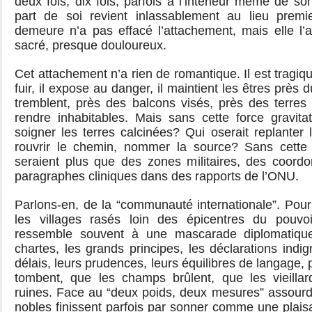
deux fois, dix fois, parfois à l’intérieur même de s
part de soi revient inlassablement au lieu premier
demeure n’a pas effacé l’attachement, mais elle l’
sacré, presque douloureux.
Cet attachement n’a rien de romantique. Il est tragiq
fuir, il expose au danger, il maintient les êtres près
tremblent, près des balcons visés, près des terres
rendre inhabitables. Mais sans cette force gravitati
soigner les terres calcinées? Qui oserait replanter l’
rouvrir le chemin, nommer la source? Sans cette 
seraient plus que des zones militaires, des coord
paragraphes cliniques dans des rapports de l’ONU.
Parlons-en, de la “communauté internationale”. Pour 
les villages rasés loin des épicentres du pouvoir,
ressemble souvent à une mascarade diplomatique
chartes, les grands principes, les déclarations indi
délais, leurs prudences, leurs équilibres de langage
tombent, que les champs brûlent, que les vieillard
ruines. Face au “deux poids, deux mesures” assourdi
nobles finissent parfois par sonner comme une plais