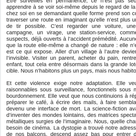
Être surveillés en permanence, ce n’est pas seu
apprendre à se voir soi-même depuis le regard de la 
chez soi en se demandant quelle forme prend son cor
traverser une route en imaginant qu’elle n’est plus 
de tir possible. C’est regarder une voiture, 
campagne, un virage, une station-service, comm
suspects, déjà ouverts à l’accident prémédité. Aucun
que la route elle-même a changé de nature : elle n’es
est ce qui expose. Aller d’un village à l’autre devi
l’invisible. Visiter un parent, acheter du pain, rent
enfant, tout cela entre désormais dans la grande lot
cible. Nous n’habitons plus un pays, mais nous habito
Et cette violence exige notre adaptation. Elle v
raisonnables sous surveillance, fonctionnels sous 
bourdonnement. Elle veut que nous continuions à r
préparer le café, à écrire des mails, à faire sembla
devenu une interface de mort. La science-fiction a
d’inventer des mondes lointains, des matrices specta
métalliques surgies de l’imaginaire. Nous, quelle c
besoin de cinéma. La dystopie a trouvé notre adres
de nos balcons, descend assez bas pour entrer d