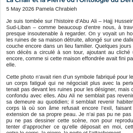
La Chair et la Pierre ou l’Ontologie du Der
5 May 2026 Pamela Chrabieh
Je suis tombée sur l’histoire d’Abu Ali – Hajj Hussein
Sud-Liban – comme beaucoup d’entre nous, à tra
presque insoutenable à regarder. On y voyait un 
les ruines de sa maison détruite, allongé sur une da
couche encore dans un lieu familier. Quelques jours 
son décès a circulé à son tour, ajoutant au cliché
encore, comme si cette maison effondrée avait fini pa
elle.
Cette photo n’avait rien d’un symbole fabriqué pour l
un corps fatigué qui ne négociait plus avec la pe
tenait pas devant les ruines pour les désigner, mais 
confondu avec elles. Abu Ali ne semblait pas revenir 
sa demeure au quotidien; il semblait revenir habiter
corps là où son âme refusait encore l’exil, faisant
extension de sa propre peau. Je n’ai pas pu ne pas m
pu ne pas dessiner cette scène, non pour reprodu
tenter d’approcher ce qu’elle déposait en moi, cet