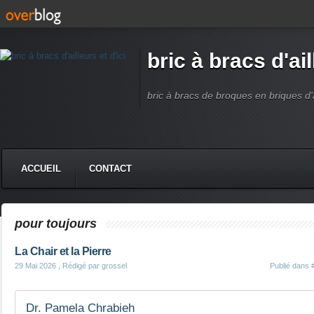
bric à bracs d'ail
bric à bracs de broques en briques d'ai
ACCUEIL
CONTACT
pour toujours
La Chair et la Pierre
29 Mai 2026
, Rédigé par grossel
Publié dans
Dr. Pamela Chrabieh