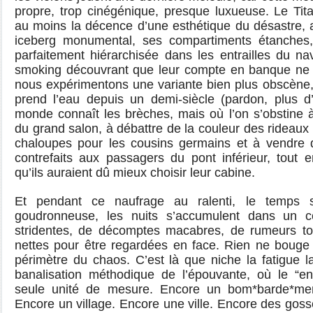
propre, trop cinégénique, presque luxueuse. Le Tita
au moins la décence d’une esthétique du désastre, a
iceberg monumental, ses compartiments étanches,
parfaitement hiérarchisée dans les entrailles du n
smoking découvrant que leur compte en banque ne 
nous expérimentons une variante bien plus obscène, c
prend l’eau depuis un demi-siècle (pardon, plus d’
monde connaît les brèches, mais où l’on s’obstine à
du grand salon, à débattre de la couleur des rideaux 
chaloupes pour les cousins germains et à vendre 
contrefaits aux passagers du pont inférieur, tout 
qu’ils auraient dû mieux choisir leur cabine.
Et pendant ce naufrage au ralenti, le temps s
goudronneuse, les nuits s’accumulent dans un ce
stridentes, de décomptes macabres, de rumeurs to
nettes pour être regardées en face. Rien ne bouge s
périmètre du chaos. C’est là que niche la fatigue l
banalisation méthodique de l’épouvante, où le “e
seule unité de mesure. Encore un bom*barde*me
Encore un village. Encore une ville. Encore des go