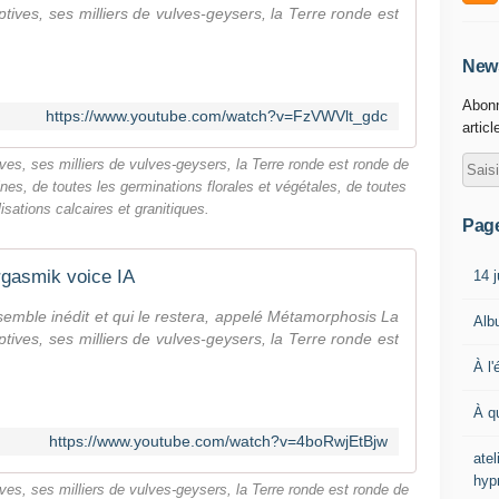
ptives, ses milliers de vulves-geysers, la Terre ronde est
News
Abonn
https://www.youtube.com/watch?v=FzVWVlt_gdc
articl
ives, ses milliers de vulves-geysers, la Terre ronde est ronde de
es, de toutes les germinations florales et végétales, de toutes
isations calcaires et granitiques.
Pag
gasmik voice IA
14 j
emble inédit et qui le restera, appelé Métamorphosis La
Alb
ptives, ses milliers de vulves-geysers, la Terre ronde est
À l'
À q
https://www.youtube.com/watch?v=4boRwjEtBjw
ate
hyp
ives, ses milliers de vulves-geysers, la Terre ronde est ronde de