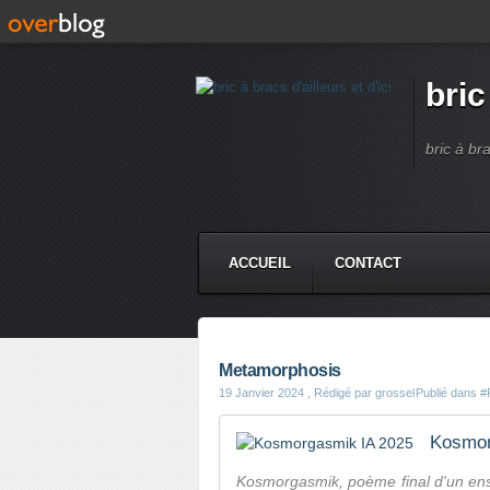
bric
bric à br
ACCUEIL
CONTACT
Metamorphosis
19 Janvier 2024
, Rédigé par grossel
Publié dans
#
Kosmor
Kosmorgasmik, poème final d'un ens