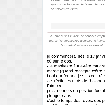
synchronisées avec le texte, décrit L
de vulves-geysers,...
La Terre et ses milliers de bouches érupt
toutes les grossesses animales et humain
les minéralisations calcaires et
je commencerai dès le 17 janvi
où sur le dos,
- je manifeste à tue-tête ma gr
merde (quand j'accepte d'être p
bonheur (quand je suis centré s
- et récite les mots de l'ho'opo
t'aime ».
puis me mets en position foetale
plonger sans
c'est le temps des 
rêves, des p