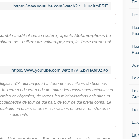
Fre
https://www.youtube.com/watch?v=HuuqItmF5iE
Fre
Heur
Pou
emble inédit et qui le restera, appelé Métamorphosis La
ptives, ses milliers de vulves-geysers, la Terre ronde est
Heur
Pou
Jos
https://www.youtube.com/watch?v=ZbvHAfd9ZXo
La 
ogiciel d'IA aux anges / La Terre et ses milliers de bouches
, la Terre ronde est ronde de toutes les grossesses animales et
La 
orales et végétales, de toutes les minéralisations calcaires et
Gro
’accoucheuse de tout ce qui naît, de tout ce qui prend corps. Le
rnations en chairs et en os, en racines et cimes, en strates et
La 
sédiments.
La 
La 
elé Métamorphosis, Kosmorgasmik, sur des images