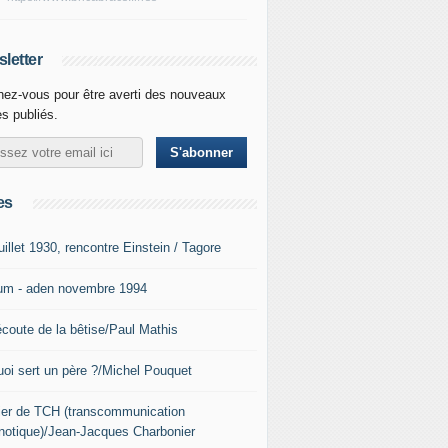
letter
ez-vous pour être averti des nouveaux
es publiés.
es
uillet 1930, rencontre Einstein / Tagore
um - aden novembre 1994
écoute de la bêtise/Paul Mathis
uoi sert un père ?/Michel Pouquet
lier de TCH (transcommunication
notique)/Jean-Jacques Charbonier