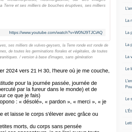
a Terre et ses milliers de bouches éruptives, ses milliers
L'am
La 
https://www.youtube.com/watch?v=W0NJ9TJCiAQ
La 
La 
ives, ses milliers de vulves-geysers, la Terre ronde est ronde de
es, de toutes les germinations florales et végétales, de toutes
La 
 granitiques. / version à base d'images, sans génération
Le l
er 2024 vers 21 H 30, l'heure où je me couche, 
L'e
atitude pour la journée passée, journée de 
Pou
ercuté par la fureur dans le monde) et de 
ur ce que je fais)
Le 
nopono : « désolé», « pardon », « merci », « je 
L'Ét
 et laisse le corps s'élever avec grâce ou 
Lett
etites morts, du corps sans pensée