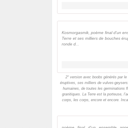
Kosmorgasmik, poème final d'un ens
Terre et ses milliers de bouches éru
ronde d...
2° version avec boobs générés par le l
éruptives, ses milliers de vulves-geysers
humaines, de toutes les germinations fl
granitiques. La Terre est la porteuse, l
corps, les corps, encore et encore. Inca
poème final d'un ensemble app