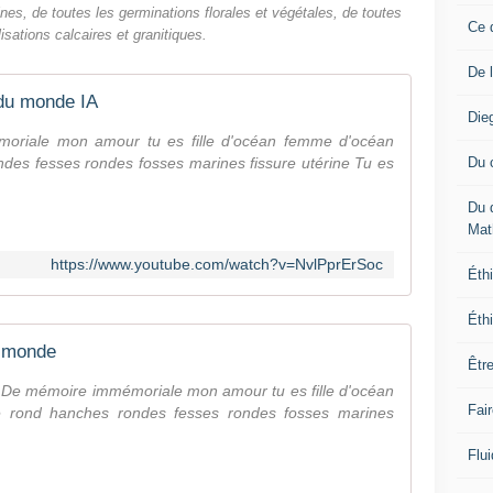
es, de toutes les germinations florales et végétales, de toutes
Ce 
isations calcaires et granitiques.
De 
 du monde IA
Die
oriale mon amour tu es fille d'océan femme d'océan
Du 
ndes fesses rondes fosses marines fissure utérine Tu es
Du 
Mat
https://www.youtube.com/watch?v=NvlPprErSoc
Éthi
Éthi
u monde
Êtr
 De mémoire immémoriale mon amour tu es fille d'océan
Fai
e rond hanches rondes fesses rondes fosses marines
Flui