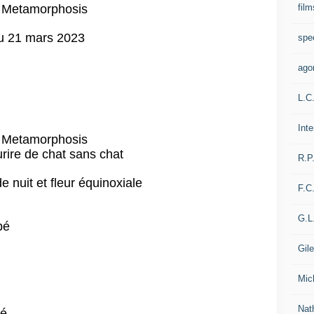
film
Metamorphosis
au 21 mars 2023
spe
ago
L.C
Int
Metamorphosis
rire de chat sans chat
R.P
e nuit et fleur équinoxiale
F.C
G.L
pé
Gil
Mic
Nat
gé