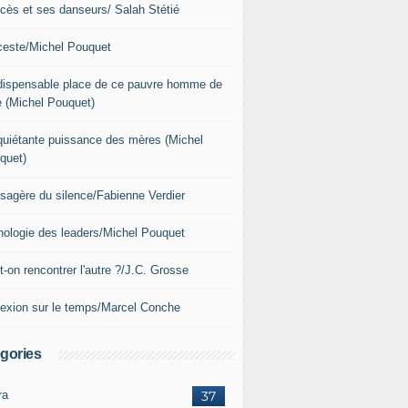
xcès et ses danseurs/ Salah Stétié
nceste/Michel Pouquet
ndispensable place de ce pauvre homme de
e (Michel Pouquet)
nquiétante puissance des mères (Michel
quet)
sagère du silence/Fabienne Verdier
hologie des leaders/Michel Pouquet
-on rencontrer l'autre ?/J.C. Grosse
lexion sur le temps/Marcel Conche
gories
ra
37