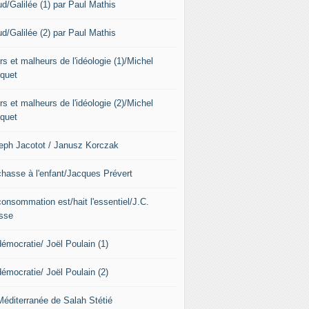
ud/Galilée (1) par Paul Mathis
ud/Galilée (2) par Paul Mathis
s et malheurs de l'idéologie (1)/Michel
quet
s et malheurs de l'idéologie (2)/Michel
quet
eph Jacotot / Janusz Korczak
chasse à l'enfant/Jacques Prévert
consommation est/hait l'essentiel/J.C.
sse
démocratie/ Joël Poulain (1)
démocratie/ Joël Poulain (2)
Méditerranée de Salah Stétié