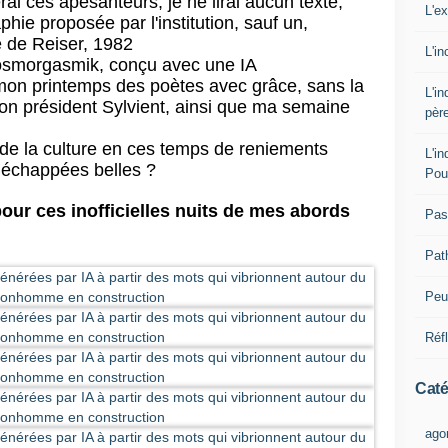
rai ces apesanteurs, je ne lirai aucun texte, 
L'e
hie proposée par l'institution, sauf un, 
e de Reiser, 1982
L'i
 kosmorgasmik, conçu avec une IA
 mon printemps des poètes avec grâce, sans la 
L'i
on président Sylvient, ainsi que ma semaine 
pèr
 de la culture en ces temps de reniements 
L'i
os échappées belles ?
Pou
our ces inofficielles nuits de mes abords 
Pas
Pat
Peut
Réf
Caté
ago