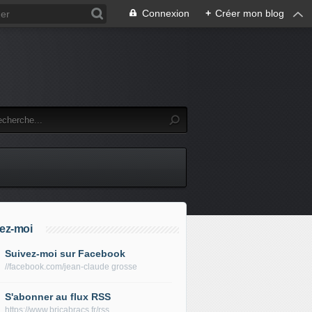
Connexion
+
Créer mon blog
ez-moi
Suivez-moi sur Facebook
//facebook.com/jean-claude grosse
S'abonner au flux RSS
https://www.bricabracs.fr/rss