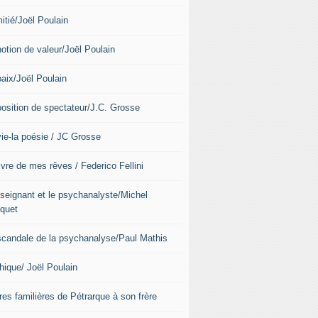
itié/Joël Poulain
notion de valeur/Joël Poulain
paix/Joël Poulain
position de spectateur/J.C. Grosse
vie-la poésie / JC Grosse
ivre de mes rêves / Federico Fellini
nseignant et le psychanalyste/Michel
quet
scandale de la psychanalyse/Paul Mathis
hique/ Joël Poulain
res familières de Pétrarque à son frère