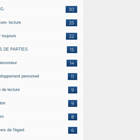
.G.
30
ture- lecture
25
r toujours
22
S DE PARTIES
15
aisonneur
14
eloppement personnel
11
 de lecture
9
tre
9
um
8
ers de l'égaré
6