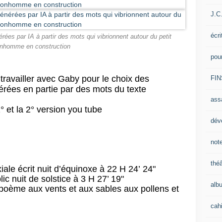
J.C
écri
ées par IA à partir des mots qui vibrionnent autour du petit
nhomme en construction
pou
ravailler avec Gaby pour le choix des
FIN
rées en partie par des mots du texte
ass
° et la 2° version you tube
dév
note
théâ
xiale
écrit nuit d’équinoxe à 22 H 24’ 24"
c nuit de solstice à 3 H 27’ 19"
alb
e poème aux vents et aux sables aux pollens et
cahi