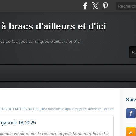
 à bracs d'ailleurs et d'ici
acs de broques en briques d'ailleurs et d'ici
Suiv
FINS DE PARTIES
,
#J.C.G.
,
#assaisonneur
,
#pour toujours
,
#écriture- lecture
gasmik IA 2025
emble inédit et qui le restera, appelé Métamorphosis La