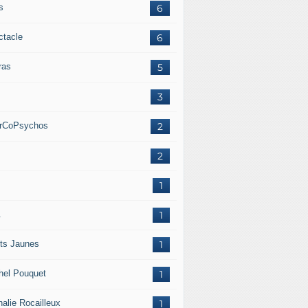
s
6
ctacle
6
ras
5
.
3
erCoPsychos
2
.
2
.
1
.
1
ets Jaunes
1
hel Pouquet
1
halie Rocailleux
1