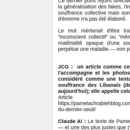
Ce dernier point rejoint dire
la généralisation des fakes, l'in
souffrance collective mais s
d'énorme n'a pas été élaboré.
Le mot mériterait d'être tr
"inconscient collectif" ou "mém
matérialité opaque d'une s
perpétue une maladie — non par
JCG :
un article comme ce
l'accompagne et les photos 
considéré comme une tenta
souffrance des Libanais (d
aujourd'hui); elle appelle cel
Article
https://pamelachrabiehblog.com/
du-dernier-seuil/
Claude AI :
Le texte de Pamel
— et une des plus justes que j'