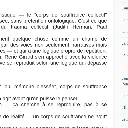
L'am
istique — le "corps de souffrance collectif"
La 
ée, sans prétention ontologique. C'est ce que
du trauma collectif (Judith Herman, Paul
La 
ellement quelque chose comme un champ de
La 
 par des voies non seulement narratives mais
es — et qui a une logique propre de répétition,
La 
. René Girard s'en approche avec la violence
tive se reproduit selon une logique qui dépasse
Le l
L'e
Pou
if" ou "mémoire blessée", corps de souffrance
Le 
 agit avant qu'on puisse le penser
on — ça cherche à se reproduire, pas à se
L'Ét
te de réalité — un corps de souffrance ne "voit"
Lett