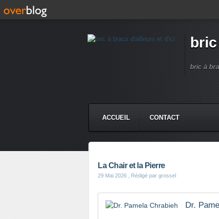
bric
bric à br
ACCUEIL
CONTACT
La Chair et la Pierre
29 Mai 2026
, Rédigé par grossel
Dr. Pame