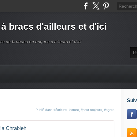
 à bracs d'ailleurs et d'ici
acs de broques en briques d'ailleurs et d'ici
Suiv
Publié dans
#écriture- lecture
,
#pour toujours
,
#agora
la Chrabieh