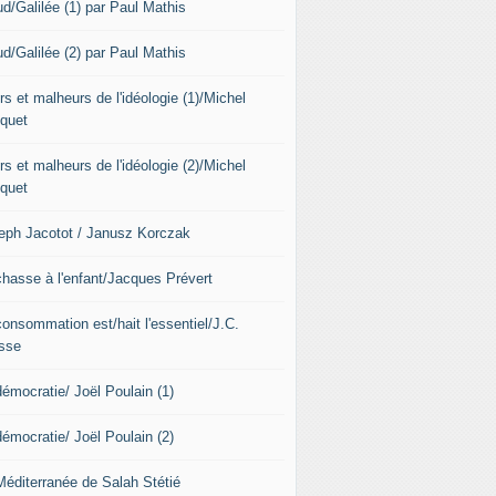
ud/Galilée (1) par Paul Mathis
ud/Galilée (2) par Paul Mathis
s et malheurs de l'idéologie (1)/Michel
quet
s et malheurs de l'idéologie (2)/Michel
quet
eph Jacotot / Janusz Korczak
chasse à l'enfant/Jacques Prévert
consommation est/hait l'essentiel/J.C.
sse
démocratie/ Joël Poulain (1)
démocratie/ Joël Poulain (2)
Méditerranée de Salah Stétié