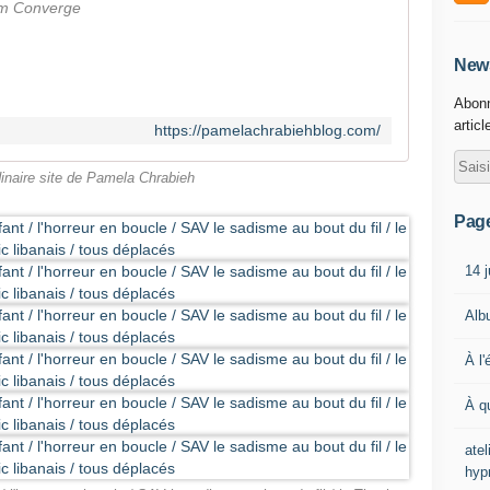
ism Converge
News
Abonn
articl
https://pamelachrabiehblog.com/
rdinaire site de Pamela Chrabieh
Pag
14 j
Alb
À l'
À q
ate
hyp