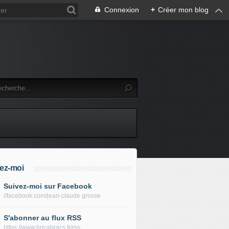
Connexion
+
Créer mon blog
ez-moi
Suivez-moi sur Facebook
//facebook.com/jean-claude grosse
S'abonner au flux RSS
https://www.bricabracs.fr/rss