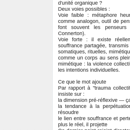
d'unité organique ?
Deux voies possibles :
Voie faible : métaphore heur
comme analogon, outil de pens
font souvent les penseurs 
Connerton).
Voie forte : il existe ré
souffrance partagée, transmis
somatiques, rituelles, mimétiqu
comme un corps au sens plein
mimétique : la violence collec
les intentions individuelles.
Ce que le mot ajoute
Par rapport à "trauma collect
insiste sur :
la dimension pré-réflexive — ça
la tendance à la perpétuati
résoudre
le lien entre souffrance et per
plus le réel, il projette