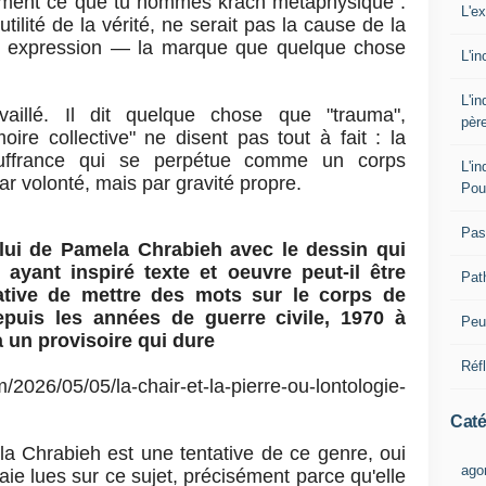
ctement ce que tu nommes krach métaphysique :
L'e
utilité de la vérité, ne serait pas la cause de la
on expression — la marque que quelque chose
L'i
L'i
availlé. Il dit quelque chose que "trauma",
pèr
oire collective" ne disent pas tout à fait : la
ouffrance qui se perpétue comme un corps
L'i
 volonté, mais par gravité propre.
Pou
Pas
lui de Pamela Chrabieh avec le dessin qui
ayant inspiré texte et oeuvre peut-il être
Pat
tive de mettre des mots sur le corps de
epuis les années de guerre civile, 1970 à
Peut
a un provisoire qui dure
Réf
2026/05/05/la-chair-et-la-pierre-ou-lontologie-
Caté
a Chrabieh est une tentative de ce genre, oui
ago
aie lues sur ce sujet, précisément parce qu'elle