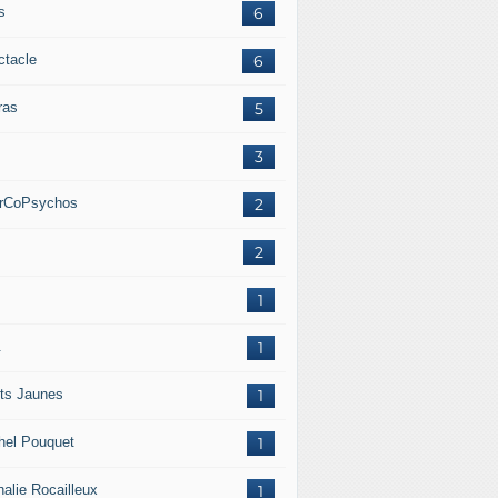
s
6
ctacle
6
ras
5
.
3
erCoPsychos
2
.
2
.
1
.
1
ets Jaunes
1
hel Pouquet
1
halie Rocailleux
1