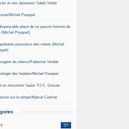
xcès et ses danseurs/ Salah Stétié
nceste/Michel Pouquet
ndispensable place de ce pauvre homme de
e (Michel Pouquet)
nquiétante puissance des mères (Michel
quet)
sagère du silence/Fabienne Verdier
hologie des leaders/Michel Pouquet
-on rencontrer l'autre ?/J.C. Grosse
lexion sur le temps/Marcel Conche
gories
ra
37