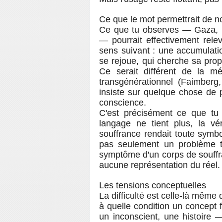
Ce que le mot permettrait de 
Ce que tu observes — Gaza, L
— pourrait effectivement rele
sens suivant : une accumulati
se rejoue, qui cherche sa propr
Ce serait différent de la m
transgénérationnel (Faimber
insiste sur quelque chose de p
conscience.
C'est précisément ce que tu
langage ne tient plus, la v
souffrance rendait toute symb
pas seulement un problème tec
symptôme d'un corps de souffran
aucune représentation du réel.
Les tensions conceptuelles
La difficulté est celle-là même 
à quelle condition un concept f
un inconscient, une histoire —