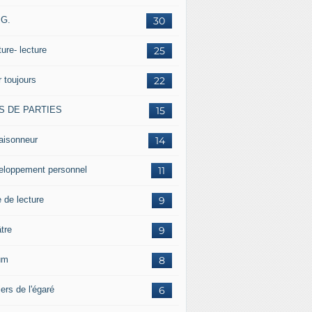
.G.
30
ture- lecture
25
r toujours
22
S DE PARTIES
15
aisonneur
14
eloppement personnel
11
 de lecture
9
tre
9
um
8
ers de l'égaré
6