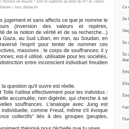
t / l'horreur en boucle / SAV le sadisme au bout du fil / le Titanic
Ce 
libanais / tous déplacés
De 
s jugement et sans affects ce que je nomme le
urs (inversion des valeurs et repères,
Die
ité de la notion de vérité et de sa recherche...)
à Gaza, au Sud Liban, en Iran, au Soudan, en
Du 
 traversé l'esprit pour tenter de nommer ces
ectives, massives : le corps de souffrances; il y
Du 
nes; est-il utilisé, utilisable pour les sociétés,
Mat
stinction entre inconscient individuel freudien
Éthi
Éthi
 la question qu'il ouvre est réelle.
olle l'utilise effectivement pour les individus :
Êtr
lle accumulée, non digérée, qui cherche à se
velles souffrances. L'analogie avec Jung est
Fai
lle individuelle, comme Freud, même s'il évoque
nce collectifs" liés à des groupes (peuples,
Flui
 vraiment théorisé pour l'échelle que tu vises.