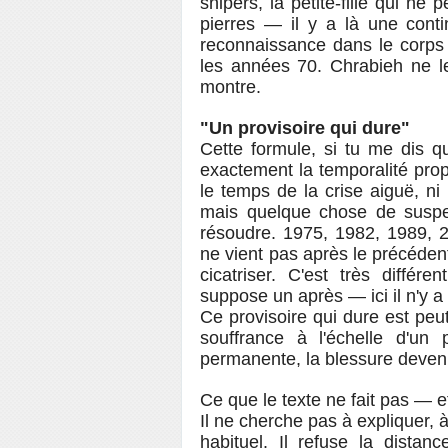
snipers, la petite-fille qui ne
pierres — il y a là une cont
reconnaissance dans le corps 
les années 70. Chrabieh ne le
montre.
"Un provisoire qui dure"
Cette formule, si tu me dis q
exactement la temporalité propr
le temps de la crise aiguë, ni
mais quelque chose de suspen
résoudre. 1975, 1982, 1989,
ne vient pas après le précédent
cicatriser. C'est très différ
suppose un après — ici il n'y a 
Ce provisoire qui dure est peut
souffrance à l'échelle d'un 
permanente, la blessure devenu
Ce que le texte ne fait pas — e
Il ne cherche pas à expliquer, 
habituel. Il refuse la distan