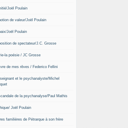
itié/Joël Poulain
notion de valeur/Joël Poulain
paix/Joël Poulain
position de spectateur/J.C. Grosse
vie-la poésie / JC Grosse
ivre de mes rêves / Federico Fellini
nseignant et le psychanalyste/Michel
quet
scandale de la psychanalyse/Paul Mathis
hique/ Joël Poulain
res familières de Pétrarque à son frère