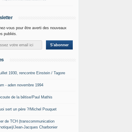
letter
ez-vous pour être averti des nouveaux
es publiés.
es
uillet 1930, rencontre Einstein / Tagore
um - aden novembre 1994
écoute de la bêtise/Paul Mathis
uoi sert un père ?/Michel Pouquet
lier de TCH (transcommunication
notique)/Jean-Jacques Charbonier