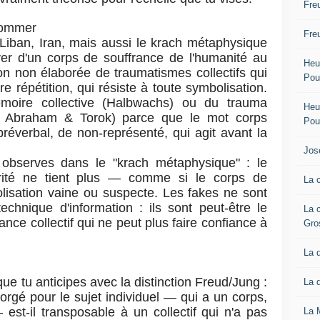
Fre
nommer
Fre
iban, Iran, mais aussi le krach métaphysique
ver d'un corps de souffrance de l'humanité au
Heur
on non élaborée de traumatismes collectifs qui
Pou
e répétition, qui résiste à toute symbolisation.
émoire collective (Halbwachs) ou du trauma
Heur
g, Abraham & Torok) parce que le mot corps
Pou
réverbal, de non-représenté, qui agit avant la
Jos
 observes dans le "krach métaphysique" : le
érité ne tient plus — comme si le corps de
La 
olisation vaine ou suspecte. Les fakes ne sont
hnique d'information : ils sont peut-être le
La 
ce collectif qui ne peut plus faire confiance à
Gro
La 
que tu anticipes avec la distinction Freud/Jung :
La 
orgé pour le sujet individuel — qui a un corps,
 est-il transposable à un collectif qui n'a pas
La 