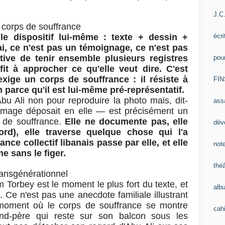
J.C
 corps de souffrance
écri
t
le dispositif lui-même : texte + dessin +
i, ce n'est pas un témoignage, ce n'est pas
ative de tenir ensemble plusieurs registres
pou
it à approcher ce qu'elle veut dire. C'est
exige un corps de souffrance : il résiste à
FIN
parce qu'il est lui-même pré-représentatif.
bu Ali non pour reproduire la photo mais, dit-
ass
'image déposait en elle — est précisément un
 de souffrance.
Elle ne documente pas, elle
dév
rd), elle traverse quelque chose qui l'a
nce collectif libanais passe par elle, et elle
note
e sans le figer.
théâ
ansgénérationnel
 Torbey est le moment le plus fort du texte, et
alb
n. Ce n'est pas une anecdote familiale illustrant
 moment où le corps de souffrance se montre
cahi
nd-père qui reste sur son balcon sous les