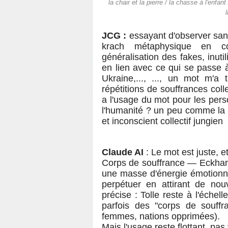
la chair et la pierre / la chasse à l'enfan
JCG :
essayant d'observer san
krach métaphysique en co
généralisation des fakes, inutil
en lien avec ce qui se passe 
Ukraine,..., ..., un mot m'a
répétitions de souffrances coll
a l'usage du mot pour les person
l'humanité ? un peu comme la di
et inconscient collectif jungien
Claude AI
: Le mot est juste, et
Corps de souffrance — Eckhart T
une masse d'énergie émotionne
perpétuer en attirant de nou
précise : Tolle reste à l'éche
parfois des "corps de souffra
femmes, nations opprimées).
Mais l'usage reste flottant, pas