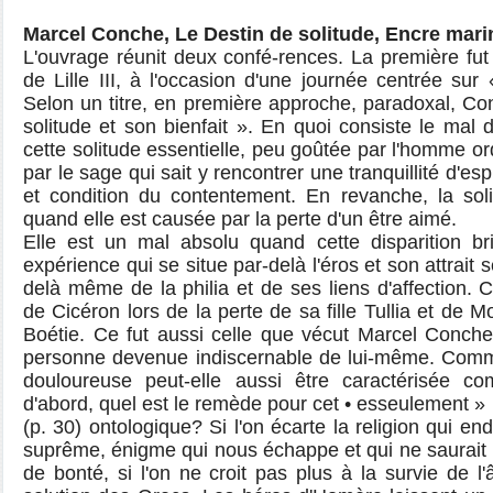
Marcel Conche, Le Destin de solitude, Encre marin
L'ouvrage réunit deux confé-rences. La première fut 
de Lille III, à l'occasion d'une journée centrée sur
Selon un titre, en première approche, paradoxal, Con
solitude et son bienfait ». En quoi consiste le mal
cette solitude essentielle, peu goûtée par l'homme o
par le sage qui sait y rencontrer une tranquillité d'esp
et condition du contentement. En revanche, la soli
quand elle est causée par la perte d'un être aimé.
Elle est un mal absolu quand cette disparition b
expérience qui se situe par-delà l'éros et son attrait 
delà même de la philia et de ses liens d'affection. 
de Cicéron lors de la perte de sa fille Tullia et de 
Boétie. Ce fut aussi celle que vécut Marcel Conche
personne devenue indiscernable de lui-même. Commen
douloureuse peut-elle aussi être caractérisée c
d'abord, quel est le remède pour cet • esseulement »
(p. 30) ontologique? Si l'on écarte la religion qui en
suprême, énigme qui nous échappe et qui ne saurait 
de bonté, si l'on ne croit pas plus à la survie de l