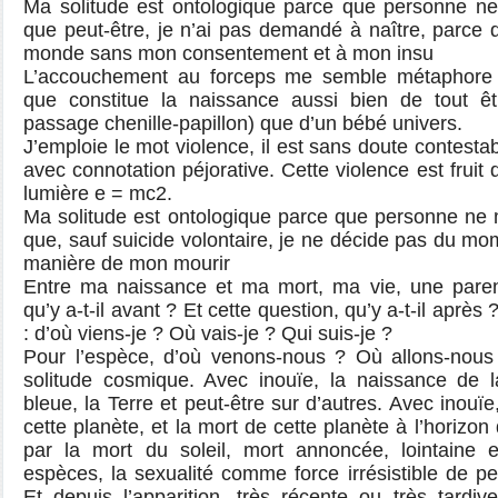
Ma solitude est ontologique parce que personne ne
que peut-être, je n’ai pas demandé à naître, parce 
monde sans mon consentement et à mon insu
L’accouchement au forceps me semble métaphore p
que constitue la naissance aussi bien de tout êt
passage chenille-papillon) que d’un bébé univers.
J’emploie le mot violence, il est sans doute contestab
avec connotation péjorative. Cette violence est fruit 
lumière e = mc2.
Ma solitude est ontologique parce que personne ne 
que, sauf suicide volontaire, je ne décide pas du mo
manière de mon mourir
Entre ma naissance et ma mort, ma vie, une paren
qu’y a-t-il avant ? Et cette question, qu’y a-t-il après
: d’où viens-je ? Où vais-je ? Qui suis-je ?
Pour l’espèce, d’où venons-nous ? Où allons-nous 
solitude cosmique. Avec inouïe, la naissance de l
bleue, la Terre et peut-être sur d’autres. Avec inouïe
cette planète, et la mort de cette planète à l’horiz
par la mort du soleil, mort annoncée, lointaine et
espèces, la sexualité comme force irrésistible de p
Et depuis l’apparition, très récente ou très tardi