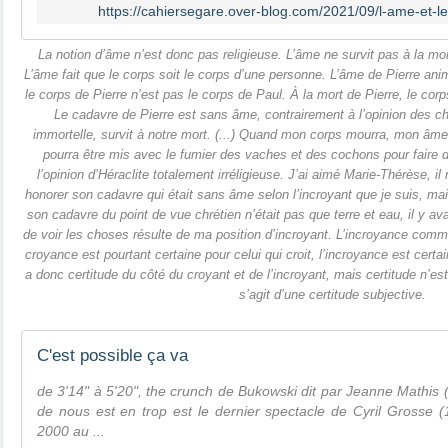
https://cahiersegare.over-blog.com/2021/09/l-ame-et-l
La notion d’âme n’est donc pas religieuse. L’âme ne survit pas à la mor
L’âme fait que le corps soit le corps d’une personne. L’âme de Pierre anime
le corps de Pierre n’est pas le corps de Paul. À la mort de Pierre, le cor
Le cadavre de Pierre est sans âme, contrairement à l’opinion des chr
immortelle, survit à notre mort. (...) Quand mon corps mourra, mon âm
pourra être mis avec le fumier des vaches et des cochons pour faire 
l’opinion d’Héraclite totalement irréligieuse. J’ai aimé Marie-Thérèse, i
honorer son cadavre qui était sans âme selon l’incroyant que je suis, mai
son cadavre du point de vue chrétien n’était pas que terre et eau, il y a
de voir les choses résulte de ma position d’incroyant. L’incroyance comm
croyance est pourtant certaine pour celui qui croit, l’incroyance est certain
a donc certitude du côté du croyant et de l’incroyant, mais certitude n’es
s’agit d’une certitude subjective.
C'est possible ça va
de 3'14" à 5'20", the crunch de Bukowski dit par Jeanne Mathis (
de nous est en trop est le dernier spectacle de Cyril Grosse 
2000 au ...