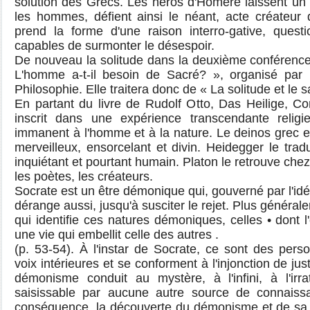
solution des Grecs. Les héros d'Homère laissent un
les hommes, défient ainsi le néant, acte créateur 
prend la forme d'une raison interro-gative, quest
capables de surmonter le désespoir.
De nouveau la solitude dans la deuxième conférence
L'homme a-t-il besoin de Sacré? », organisé par 
Philosophie. Elle traitera donc de « La solitude et le s
En partant du livre de Rudolf Otto, Das Heilige, Co
inscrit dans une expérience transcendante religi
immanent à l'homme et à la nature. Le deinos grec es
merveilleux, ensorcelant et divin. Heidegger le trad
inquiétant et pourtant humain. Platon le retrouve chez
les poètes, les créateurs.
Socrate est un être démonique qui, gouverné par l'idée
dérange aussi, jusqu'à susciter le rejet. Plus génér
qui identifie ces natures démoniques, celles • dont 
une vie qui embellit celle des autres .
(p. 53-54). À l'instar de Socrate, ce sont des pers
voix intérieures et se conforment à l'injonction de just
démonisme conduit au mystère, à l'infini, à l'irra
saisissable par aucune autre source de connaiss
conséquence, la découverte du démonisme et de sa p