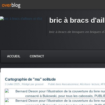
bric à bracs d'ail
bric à bracs de broques en briques d'ai
ACCUEIL
CONTACT
Cartographie de "ma" solitude
3 Juillet 2025
, Rédigé par grossel
Publié dans
#assaisonneur
,
#écriture- lecture
,
#F