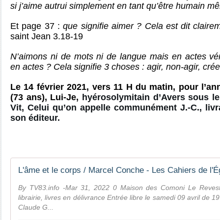
si j’aime autrui simplement en tant qu’être humain mêm
Et page 37 :
que signifie aimer ? Cela est dit clair
saint Jean 3.18-19
N’aimons ni de mots ni de langue mais en actes vér
en actes ? Cela signifie 3 choses : agir, non-agir, crée
Le 14 février 2021, vers 11 H du matin, pour l’ann
(73 ans), Lui-Je,
hyérosolymitain d’Avers sous l
Vit, Celui qu’on appelle communément J.-C., livra s
son éditeur.
L'âme et le corps / Marcel Conche - Les Cahiers de l'É
By TV83.info -Mar 31, 2022 0 Maison des Comoni Le Revest 
librairie, livres en délivrance Entrée libre le samedi 09 avril de 19
Claude G...