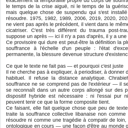
exactement la temporalité propre du corps de souffranc
le temps de la crise aiguë, ni le temps de la guéris
mais quelque chose de suspendu qui s'est install
résoudre. 1975, 1982, 1989, 2006, 2019, 2020, 2
ne vient pas après le précédent, il vient dans le mêm
cicatriser. C'est très différent du trauma post-tr
suppose un après — ici il n'y a pas d'après, il y a une 
Ce provisoire qui dure est peut-être la définition la 
souffrance à l'échelle d'un peuple : l'état d'exc
permanente, la blessure devenue structure d'existenc
Ce que le texte ne fait pas — et pourquoi c'est juste
Il ne cherche pas à expliquer, à periodiser, à donner 
habituel. Il refuse la distance analytique. Chrabi
souffrance ne se comprend pas de l'extérieur — il se 
se reconnaît dans un autre corps allongé sur des pi
dispositif hybride est nécessaire : ni l'essai pur
peuvent tenir ce que la forme composite tient.
Ce faisant, elle fait quelque chose que peu de textes
traite la souffrance collective libanaise non comme
résoudre ni comme une tragédie à compatir de loin,
ontologique en cours — une façon d'être au monde qu