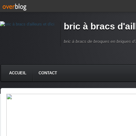
bric à bracs d'ail
bric à bracs de broques en briques d'ai
ACCUEIL
CONTACT