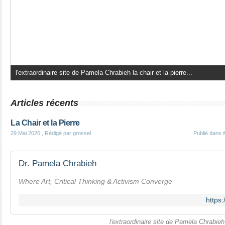
le cercle est aujourd'hui géré par Aurélie Magnoni, artiste-peintre Le...
Articles récents
La Chair et la Pierre
29 Mai 2026
, Rédigé par grossel
Publié dans
Dr. Pamela Chrabieh
Where Art, Critical Thinking & Activism Converge
https
l'extraordinaire site de Pamela Chrabieh