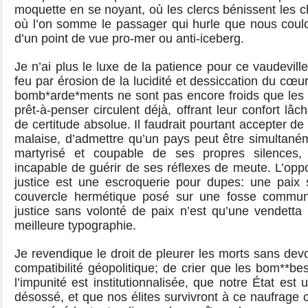
moquette en se noyant, où les clercs bénissent les ch
où l’on somme le passager qui hurle que nous coulons
d’un point de vue pro-mer ou anti-iceberg.
Je n’ai plus le luxe de la patience pour ce vaudevill
feu par érosion de la lucidité et dessiccation du cœu
bomb*arde*ments ne sont pas encore froids que les
prêt-à-penser circulent déjà, offrant leur confort lâc
de certitude absolue. Il faudrait pourtant accepter de
malaise, d’admettre qu’un pays peut être simultané
martyrisé et coupable de ses propres silences,
incapable de guérir de ses réflexes de meute. L’oppos
justice est une escroquerie pour dupes: une paix s
couvercle hermétique posé sur une fosse commun
justice sans volonté de paix n’est qu’une vendetta 
meilleure typographie.
Je revendique le droit de pleurer les morts sans devoi
compatibilité géopolitique; de crier que les bom**be
l’impunité est institutionnalisée, que notre État est 
désossé, et que nos élites survivront à ce naufrage