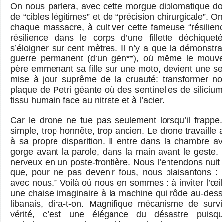
On nous parlera, avec cette morgue diplomatique do
de “cibles légitimes” et de “précision chirurgicale”. 
chaque massacre, à cultiver cette fameuse “résilienc
résilience dans le corps d’une fillette déchique
s’éloigner sur cent mètres. Il n’y a que la démonstr
guerre permanent (d’un gén**), où même le mouve
père emmenant sa fille sur une moto, devient une se
mise à jour suprême de la cruauté: transformer no
plaque de Petri géante où des sentinelles de silicium
tissu humain face au nitrate et à l’acier.
Car le drone ne tue pas seulement lorsqu’il frappe
simple, trop honnête, trop ancien. Le drone travaille 
à sa propre disparition. Il entre dans la chambre a
gorge avant la parole, dans la main avant le geste. 
nerveux en un poste-frontière. Nous l’entendons nuit e
que, pour ne pas devenir fous, nous plaisantons :
avec nous.” Voilà où nous en sommes : à inviter l’œil 
une chaise imaginaire à la machine qui rôde au-des
libanais, dira-t-on. Magnifique mécanisme de survi
vérité, c’est une élégance du désastre puis