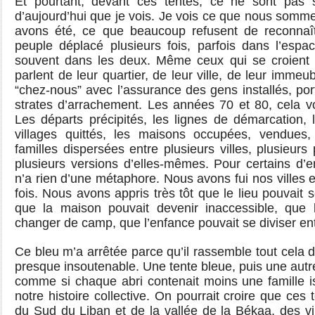
Et pourtant, devant ces tentes, ce ne sont pas 
d’aujourd’hui que je vois. Je vois ce que nous som
avons été, ce que beaucoup refusent de reconna
peuple déplacé plusieurs fois, parfois dans l’espac
souvent dans les deux. Même ceux qui se croient
parlent de leur quartier, de leur ville, de leur immeub
“chez-nous” avec l’assurance des gens installés, po
strates d’arrachement. Les années 70 et 80, cela v
Les départs précipités, les lignes de démarcation, l
villages quittés, les maisons occupées, vendues, 
familles dispersées entre plusieurs villes, plusieurs
plusieurs versions d’elles-mêmes. Pour certains d’ent
n’a rien d’une métaphore. Nous avons fui nos villes e
fois. Nous avons appris très tôt que le lieu pouvait 
que la maison pouvait devenir inaccessible, que l
changer de camp, que l’enfance pouvait se diviser ent
Ce bleu m’a arrêtée parce qu’il rassemble tout cela 
presque insoutenable. Une tente bleue, puis une autr
comme si chaque abri contenait moins une famille i
notre histoire collective. On pourrait croire que ces
du Sud du Liban et de la vallée de la Békaa, des vil