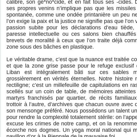
calibre, son gé*no*cide, et en fait tous ses -cides. 
ses propres venins n’implique pas que les missiles
spontanée, comme une ondée printanière un peu ne
l’on exige la paix et la justice ne signifie pas que l’o
passion subite pour les déclarations d’eau tiède,
paresse intellectuelle ou ces salons bien chauffés
brevets de moralité à ceux que l’on traite déjà co
zone sous des bâches en plastique.
Le véritable drame, c’est que la nuance est traitée 
et que la zone grise passe pour le refuge exclusif 
Liban est intégralement bâti sur ces sables m
grossièrement en vérités éternelles. Notre histoire n
rectiligne; c’est un millefeuille de capitulations en
scellés sur un coin de table, de mémoires atteintes
martyrs franchisés par quartier, de récits familia
trottoir à l’autre, d’archives que chacun ouvre avec
son mensonge préféré. Nous possédons un talent uni
pour rendre la complexité totalement stérile: on l’app
excuse les crimes de notre camp, et on la renomme “j
écorche nos dogmes. Un yoga moral national qui m
pavillon d’or à la Biennale de la mauvaise foi.