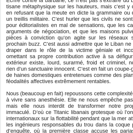
Écrire contre la barbarie, ce n’est pas s’extraire du 
tisane métaphysique sur les hauteurs, mais c’est y
en refusant que la meute en dicte la grammaire ou 
un treillis militaire. C’est hurler que les civils ne so
pour éditorialistes en mal de sensations, que les 
arguments de négociation, et que les maisons pulv
pièces à conviction qu’on agite sur les réseaux 
prochain buzz. C’est aussi admettre que le Liban ne 
draper dans le rôle de la victime géniale et inc
omettant sa propre contribution active à sa défigur
extérieur existe, lourd, surarmé, froid et criminel, n
rien d’un sanctuaire innocent. C’est en fait un coup
de haines domestiques entretenues comme des plan
féodalités affectives extrêmement rentables.
Nous (beaucoup en fait) repoussons cette complexit
à vivre sans anesthésie. Elle ne nous empêche pas d
mais elle nous interdit de transformer notre pro
immaculé. D’où ce Titanic libanais grotesque où l’o
internationaux sur la flottabilité pendant que la mer at
les ingénieurs responsables du trou dans la coque 
d’enquête, où la première classe accuse les parias